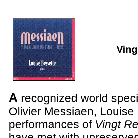
Ving
A
recognized world specia
Olivier Messiaen, Louis
performances of
Vingt Re
have met with unreserved 